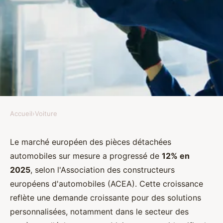
Accueil
›
Voiture
VOITURE
Fabricant de pièces
Le marché européen des pièces détachées
automobiles sur mesure a progressé de
12% en
d'échappement sur mesure :
2025
, selon l'Association des constructeurs
innovation et qualité
européens d'automobiles (ACEA). Cette croissance
reflète une demande croissante pour des solutions
Salomé
•
23 novembre 2025
•
8 min de lecture
personnalisées, notamment dans le secteur des